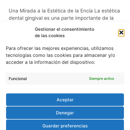
Una Mirada a la Estética de la Encía La estética
dental gingival es una parte importante de la
odontología moderna. Esta es la rama de la
Gestionar el consentimiento
odontología que se encarga de mejorar la
de las cookies
apariencia de la encía. Esto se logra mediante
el uso de procedimientos quirúrgicos,
Para ofrecer las mejores experiencias, utilizamos
tratamientos no quirúrgicos y productos
tecnologías como las cookies para almacenar y/o
cosméticos. Esta es una …
Leer más
acceder a la información del dispositivo:
Funcional
Siempre activo
Solicita una CITA
Blog
Aceptar
Aviso legal y política de privacidad
Denegar
Política de cookies (UE)
Guardar preferencias