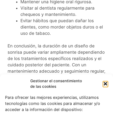
Mantener una higiene oral rigurosa.
Visitar al dentista regularmente para
chequeos y mantenimiento.
Evitar hábitos que puedan dañar los
dientes, como morder objetos duros o el
uso de tabaco.
En conclusión, la duración de un diseño de
sonrisa puede variar ampliamente dependiendo
de los tratamientos específicos realizados y el
cuidado posterior del paciente. Con un
mantenimiento adecuado y seguimiento regular,
los resultados pueden durar desde varios años
Gestionar el consentimiento
hasta una década o más, permitiendo a las
de las cookies
personas disfrutar de una sonrisa hermosa y
saludable a largo plazo.
Para ofrecer las mejores experiencias, utilizamos
tecnologías como las cookies para almacenar y/o
acceder a la información del dispositivo: