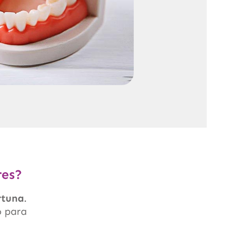
res?
rtuna
.
o para