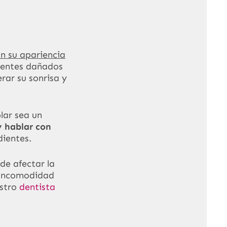
n su apariencia
dientes dañados
rar su sonrisa y
lar sea un
y hablar con
dientes.
ede afectar la
a incomodidad
estro
dentista