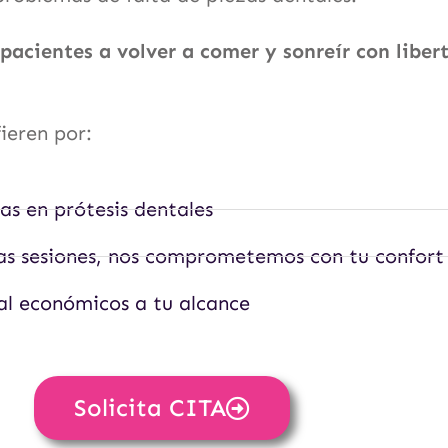
cientes a volver a comer y sonreír con liber
ieren por:
tas en prótesis dentales
s sesiones, nos comprometemos con tu confort
tal económicos a tu alcance
Solicita CITA