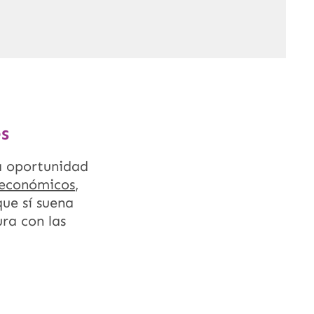
s
a oportunidad
 económicos
,
que sí suena
ra con las