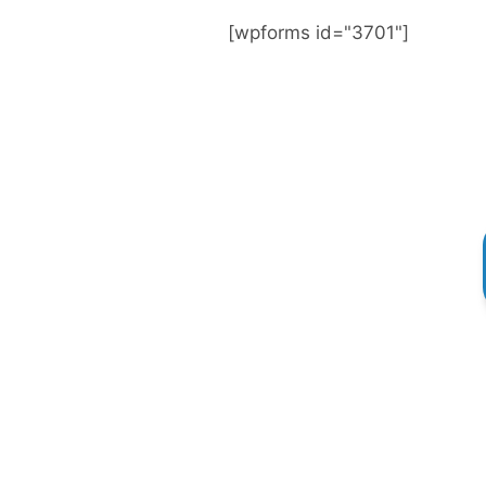
[wpforms id="3701"]