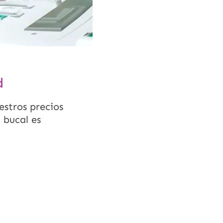
d
estros precios
d bucal es